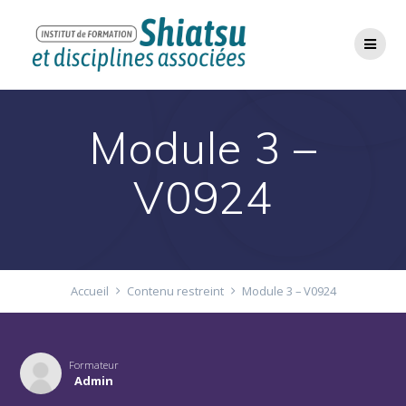
Passer
au
contenu
Module 3 –
V0924
Accueil
Contenu restreint
Module 3 – V0924
Formateur
Admin