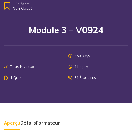
Catégorie
Non Classé
Module 3 – V0924
360 Days
Tous Niveaux
1 Leçon
1 Quiz
31 Étudiants
Aperçu
Détails
Formateur