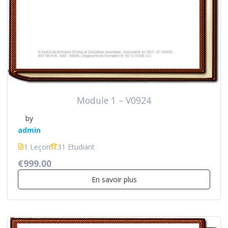
Module 1 – V0924
by
admin
1 Leçon
31 Etudiant
€999.00
En savoir plus