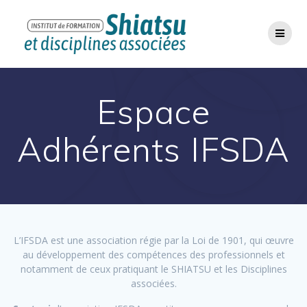
Passer
au
contenu
Espace
Adhérents IFSDA
L’IFSDA est une association régie par la Loi de 1901, qui œuvre
au développement des compétences des professionnels et
notamment de ceux pratiquant le SHIATSU et les Disciplines
associées.