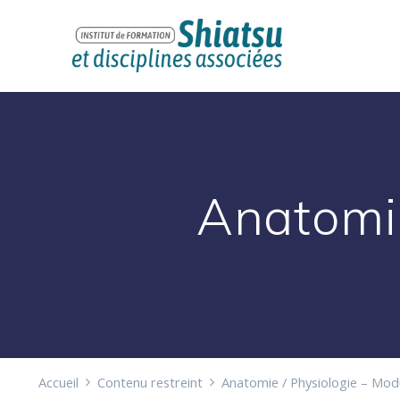
Passer
au
contenu
Anatomie
Accueil
Contenu restreint
Anatomie / Physiologie – Mod