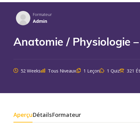
Formateur
Admin
Anatomie / Physiologie 
52 Weeks
Tous Niveaux
1 Leçon
1 Quiz
321 É
Aperçu
Détails
Formateur