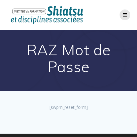
Passer
au
contenu
RAZ Mot de
Passe
[swpm_reset_form]