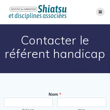
Passer
au
contenu
Contacter le
référent handicap
Nom
*